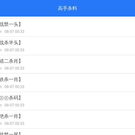
高手杀料
实战禁一头】
m
08-07 00:33
实战杀半头】
m
08-07 00:33
期错二杀肖】
m
08-07 00:33
㊣铁杀一肖】
m
08-07 00:33
情㊣㊣杀码】
m
08-07 00:33
版绝杀一肖】
m
08-07 00:33
实战禁一尾】