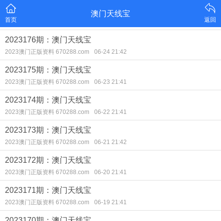
澳门天线宝
首页
返回
2023176期：澳门天线宝
2023澳门正版资料 670288.com
06-24 21:42
2023175期：澳门天线宝
2023澳门正版资料 670288.com
06-23 21:41
2023174期：澳门天线宝
2023澳门正版资料 670288.com
06-22 21:41
2023173期：澳门天线宝
2023澳门正版资料 670288.com
06-21 21:42
2023172期：澳门天线宝
2023澳门正版资料 670288.com
06-20 21:41
2023171期：澳门天线宝
2023澳门正版资料 670288.com
06-19 21:41
2023170期：澳门天线宝