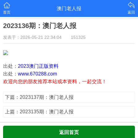
澳门老人报
首页
返回
2023136期：澳门老人报
发表于：2026-05-21 22:34:04
151325
出处：
2023澳门正版资料
出处：
www.670288.com
欢迎向您的朋友推荐本站或本资料，一起交流！
下篇：2023137期：澳门老人报
上篇：2023135期：澳门老人报
返回首页