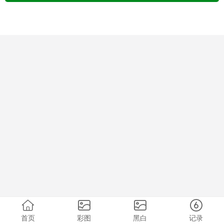
首页
彩图
黑白
记录